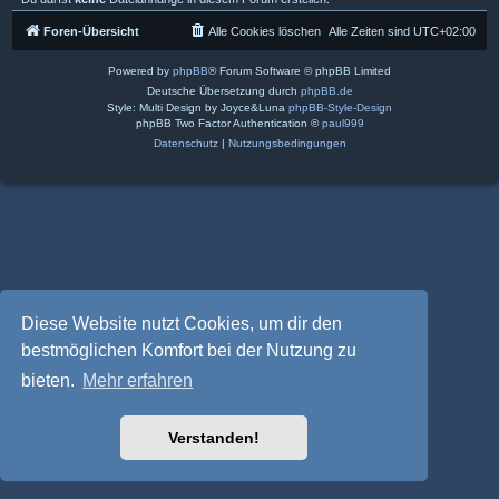
Foren-Übersicht
Alle Cookies löschen
Alle Zeiten sind
UTC+02:00
Powered by
phpBB
® Forum Software © phpBB Limited
Deutsche Übersetzung durch
phpBB.de
Style: Multi Design by Joyce&Luna
phpBB-Style-Design
phpBB Two Factor Authentication ©
paul999
Datenschutz
|
Nutzungsbedingungen
Diese Website nutzt Cookies, um dir den
bestmöglichen Komfort bei der Nutzung zu
bieten.
Mehr erfahren
Verstanden!