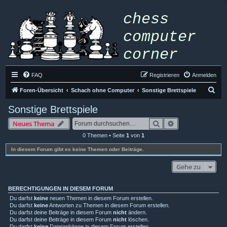
FAQ
Registrieren
Anmelden
S
Foren-Übersicht
Schach ohne Computer
Sonstige Brettspiele
u
Sonstige Brettspiele
c
Suche
Erweiterte Such
Neues Thema
h
0 Themen • Seite
1
von
1
e
In diesem Forum gibt es keine Themen oder Beiträge.
Gehe zu
BERECHTIGUNGEN IN DIESEM FORUM
Du darfst
keine
neuen Themen in diesem Forum erstellen.
Du darfst
keine
Antworten zu Themen in diesem Forum erstellen.
Du darfst deine Beiträge in diesem Forum
nicht
ändern.
Du darfst deine Beiträge in diesem Forum
nicht
löschen.
Du darfst
keine
Dateianhänge in diesem Forum erstellen.