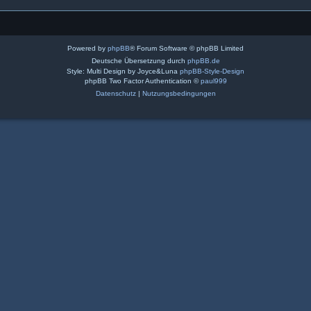
Powered by
phpBB
® Forum Software © phpBB Limited
Deutsche Übersetzung durch
phpBB.de
Style: Multi Design by Joyce&Luna
phpBB-Style-Design
phpBB Two Factor Authentication ©
paul999
Datenschutz
|
Nutzungsbedingungen