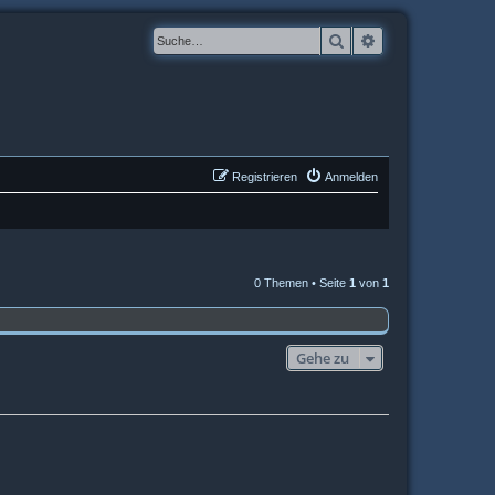
Suche
Erweiterte Suche
Registrieren
Anmelden
0 Themen • Seite
1
von
1
Gehe zu