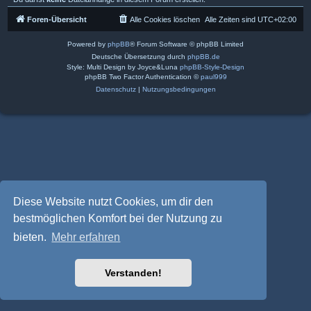
Foren-Übersicht
Alle Cookies löschen
Alle Zeiten sind
UTC+02:00
Powered by
phpBB
® Forum Software © phpBB Limited
Deutsche Übersetzung durch
phpBB.de
Style: Multi Design by Joyce&Luna
phpBB-Style-Design
phpBB Two Factor Authentication ©
paul999
Datenschutz
|
Nutzungsbedingungen
Diese Website nutzt Cookies, um dir den
bestmöglichen Komfort bei der Nutzung zu
bieten.
Mehr erfahren
Verstanden!