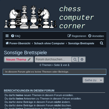
FAQ
Registrieren
Anmelden
S
Foren-Übersicht
Schach ohne Computer
Sonstige Brettspiele
u
Sonstige Brettspiele
c
Suche
Erweiterte Such
Neues Thema
h
0 Themen • Seite
1
von
1
e
In diesem Forum gibt es keine Themen oder Beiträge.
Gehe zu
BERECHTIGUNGEN IN DIESEM FORUM
Du darfst
keine
neuen Themen in diesem Forum erstellen.
Du darfst
keine
Antworten zu Themen in diesem Forum erstellen.
Du darfst deine Beiträge in diesem Forum
nicht
ändern.
Du darfst deine Beiträge in diesem Forum
nicht
löschen.
Du darfst
keine
Dateianhänge in diesem Forum erstellen.