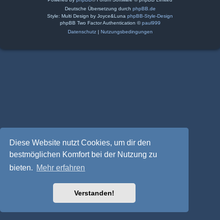
Deutsche Übersetzung durch
phpBB.de
Style: Multi Design by Joyce&Luna
phpBB-Style-Design
phpBB Two Factor Authentication ©
paul999
Datenschutz
|
Nutzungsbedingungen
Diese Website nutzt Cookies, um dir den
bestmöglichen Komfort bei der Nutzung zu
bieten.
Mehr erfahren
Verstanden!