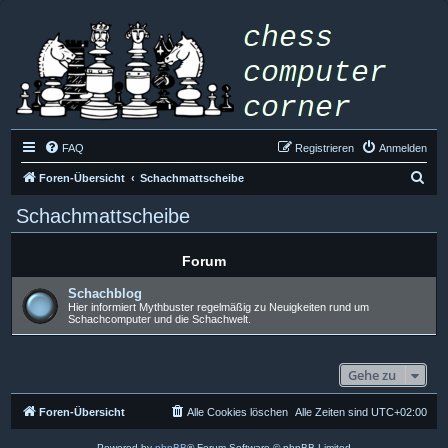
FAQ
Registrieren
Anmelden
S
Foren-Übersicht
Schachmattscheibe
u
Schachmattscheibe
c
h
Forum
e
Schachblog
Hier informiert Mythbuster regelmäßig zu Neuigkeiten rund um
Schachcomputer und die Schachwelt.
Gehe zu
Foren-Übersicht
Alle Cookies löschen
Alle Zeiten sind
UTC+02:00
Powered by
phpBB
® Forum Software © phpBB Limited