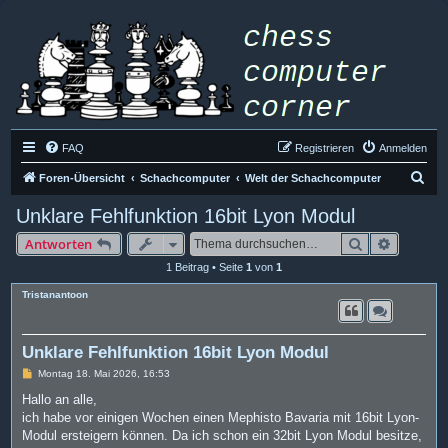
FAQ
Registrieren
Anmelden
S
Foren-Übersicht
Schachcomputer
Welt der Schachcomputer
u
Unklare Fehlfunktion 16bit Lyon Modul
c
Suche
Erweiter
Antworten
h
1 Beitrag • Seite
1
von
1
e
Tristanantoon
Unklare Fehlfunktion 16bit Lyon Modul
B
Montag 18. Mai 2026, 16:53
e
i
Hallo an alle,
t
ich habe vor einigen Wochen einen Mephisto Bavaria mit 16bit Lyon-
r
a
Modul ersteigern können. Da ich schon ein 32bit Lyon Modul besitze,
g