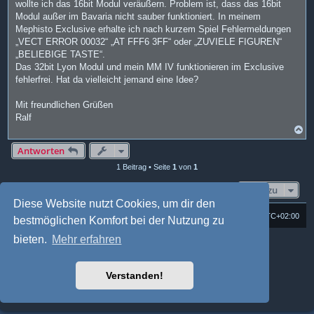
wollte ich das 16bit Modul veräußern. Problem ist, dass das 16bit
Modul außer im Bavaria nicht sauber funktioniert. In meinem
Mephisto Exclusive erhalte ich nach kurzem Spiel Fehlermeldungen
„VECT ERROR 00032“ „AT FFF6 3FF“ oder „ZUVIELE FIGUREN“
„BELIEBIGE TASTE“.
Das 32bit Lyon Modul und mein MM IV funktionieren im Exclusive
fehlerfrei. Hat da vielleicht jemand eine Idee?
Mit freundlichen Grüßen
Ralf
N
a
c
Antworten
h
1 Beitrag • Seite
1
von
1
o
b
e
Gehe zu
n
Diese Website nutzt Cookies, um dir den
Foren-Übersicht
Alle Cookies löschen
Alle Zeiten sind
UTC+02:00
bestmöglichen Komfort bei der Nutzung zu
bieten.
Mehr erfahren
Powered by
phpBB
® Forum Software © phpBB Limited
Deutsche Übersetzung durch
phpBB.de
Style: Multi Design by Joyce&Luna
phpBB-Style-Design
Verstanden!
phpBB Two Factor Authentication ©
paul999
Datenschutz
|
Nutzungsbedingungen