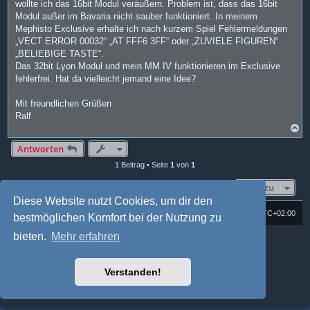
wollte ich das 16bit Modul veräußern. Problem ist, dass das 16bit
Modul außer im Bavaria nicht sauber funktioniert. In meinem
Mephisto Exclusive erhalte ich nach kurzem Spiel Fehlermeldungen
„VECT ERROR 00032“ „AT FFF6 3FF“ oder „ZUVIELE FIGUREN“
„BELIEBIGE TASTE“.
Das 32bit Lyon Modul und mein MM IV funktionieren im Exclusive
fehlerfrei. Hat da vielleicht jemand eine Idee?
Mit freundlichen Grüßen
Ralf
N
a
c
Antworten
h
1 Beitrag • Seite
1
von
1
o
b
e
Gehe zu
n
Diese Website nutzt Cookies, um dir den
Foren-Übersicht
Alle Cookies löschen
Alle Zeiten sind
UTC+02:00
bestmöglichen Komfort bei der Nutzung zu
bieten.
Mehr erfahren
Powered by
phpBB
® Forum Software © phpBB Limited
Deutsche Übersetzung durch
phpBB.de
Style: Multi Design by Joyce&Luna
phpBB-Style-Design
Verstanden!
phpBB Two Factor Authentication ©
paul999
Datenschutz
|
Nutzungsbedingungen