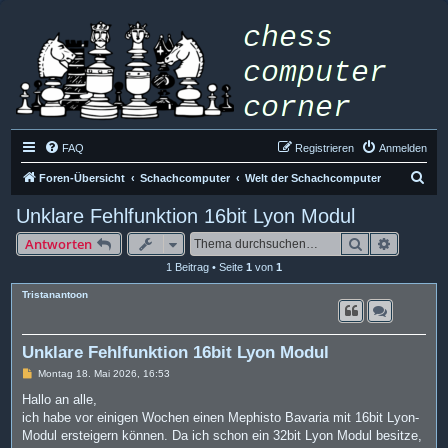
FAQ
Registrieren
Anmelden
S
Foren-Übersicht
Schachcomputer
Welt der Schachcomputer
u
Unklare Fehlfunktion 16bit Lyon Modul
c
Suche
Erweiter
Antworten
h
1 Beitrag • Seite
1
von
1
e
Tristanantoon
Unklare Fehlfunktion 16bit Lyon Modul
B
Montag 18. Mai 2026, 16:53
e
i
Hallo an alle,
t
ich habe vor einigen Wochen einen Mephisto Bavaria mit 16bit Lyon-
r
a
Modul ersteigern können. Da ich schon ein 32bit Lyon Modul besitze,
g