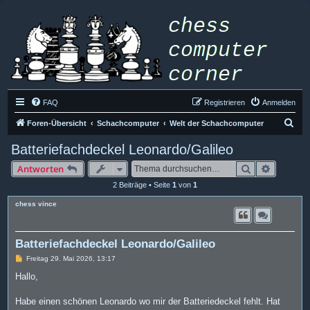
FAQ
Registrieren
Anmelden
S
Foren-Übersicht
Schachcomputer
Welt der Schachcomputer
u
Batteriefachdeckel Leonardo/Galileo
c
Suche
Erweiter
Antworten
h
2 Beiträge • Seite
1
von
1
e
chess vince
Batteriefachdeckel Leonardo/Galileo
B
Freitag 29. Mai 2026, 13:17
e
i
Hallo,
t
r
a
Habe einen schönen Leonardo wo mir der Batteriedeckel fehlt. Hat
g