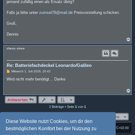
jemand zufällig einen als Ersatz übrig?
Falls ja bitte unter
zumsel78@mail.de
Preisvorstellung schicken.
Gruß,
Dennis
N
a
c
chess vince
h
o
b
e
Re: Batteriefachdeckel Leonardo/Galileo
n
B
Mittwoch 1. Juli 2026, 20:42
e
i
Wird nicht mehr benötigt… Danke
t
r
a
N
g
a
c
Antworten
h
2 Beiträge • Seite
1
von
1
o
b
e
Gehe zu
n
Diese Website nutzt Cookies, um dir den
Foren-Übersicht
Alle Cookies löschen
Alle Zeiten sind
UTC+02:00
bestmöglichen Komfort bei der Nutzung zu