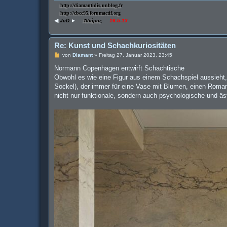
http://diamantidis.unblog.fr
http://cbcc95.forumactif.org
◀
JcD
►
Ἀδάμας
16-5-13
Re: Kunst und Schachkuriositäten
B
von
Diamant
»
Freitag 27. Januar 2023, 23:45
e
i
Normann Copenhagen entwirft Schachtische
t
Obwohl es wie eine Figur aus einem Schachspiel aussieht, d
r
a
Sockel), der immer für eine Vase mit Blumen, einen Roman 
g
nicht nur funktionale, sondern auch psychologische und äst