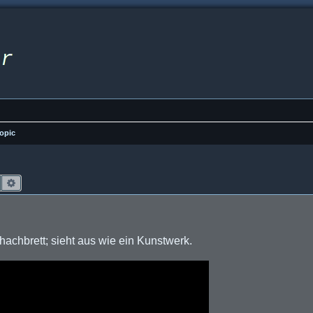
opic
Suche
Erweiterte Suche
hachbrett; sieht aus wie ein Kunstwerk.