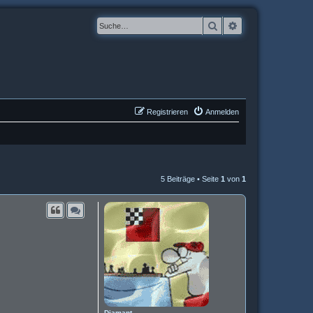
Suche
Erweiterte Suche
Registrieren
Anmelden
5 Beiträge • Seite
1
von
1
Diamant