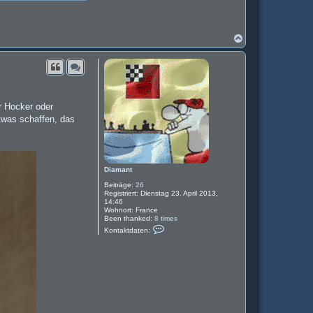
N
a
c
h
o
b
e
n
er Hocker oder
twas schaffen, das
Diamant
Beiträge:
26
Registriert:
Dienstag 23. April 2013,
14:46
Wohnort:
France
Been thanked:
8 times
K
Kontaktdaten:
o
n
t
a
k
t
d
a
t
e