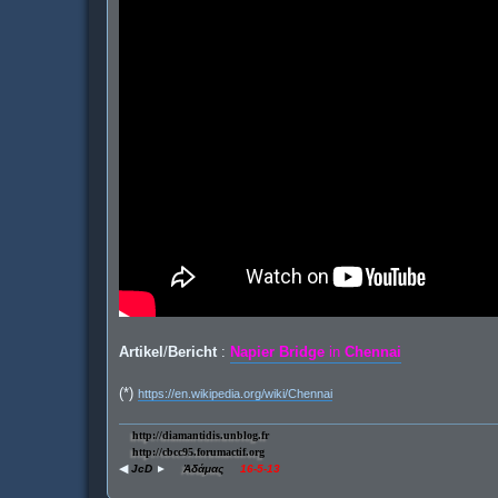
Artikel
/
Bericht
:
Napier Bridge
in
Chennai
(*)
https://en.wikipedia.org/wiki/Chennai
http://diamantidis.unblog.fr
http://cbcc95.forumactif.org
◀
JcD
►
Ἀδάμας
16-5-13