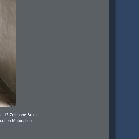
as 17 Zoll hohe Stück
celten Materialien.