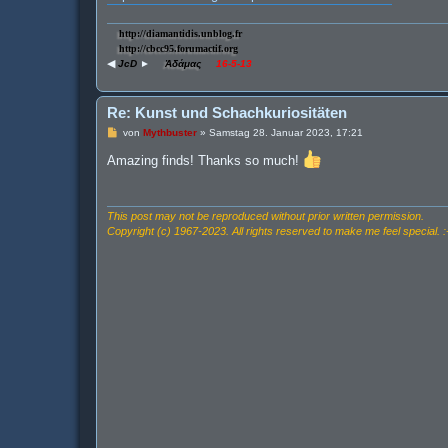
http://diamantidis.unblog.fr
http://cbcc95.forumactif.org
◀
JcD
►
Ἀδάμας
16-5-13
Re: Kunst und Schachkuriositäten
B
von
Mythbuster
»
Samstag 28. Januar 2023, 17:21
e
i
Amazing finds! Thanks so much!
t
r
a
g
This post may not be reproduced without prior written permission.
Copyright (c) 1967-2023. All rights reserved to make me feel special. :