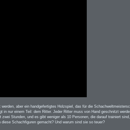
werden, aber ein handgefertigtes Holzspiel, das für die Schachweltmeisterschaf
gt in nur einem Teil: dem Ritter. Jeder Ritter muss von Hand geschnitzt werd
 zwei Stunden, und es gibt weniger als 10 Personen, die darauf trainiert sind,
n diese Schachfiguren gemacht? Und warum sind sie so teuer?