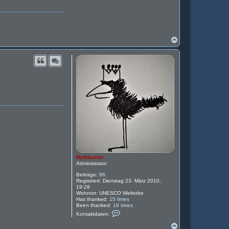
N
a
c
h
o
b
e
n
Mythbuster
Administrator
Beiträge:
96
Registriert:
Dienstag 23. März 2010,
19:28
Wohnort:
UNESCO Welterbe
Has thanked:
15 times
Been thanked:
18 times
K
Kontaktdaten:
o
n
N