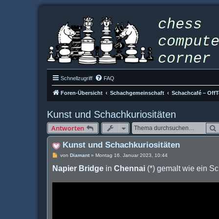
Schnellzugriff
FAQ
Foren-Übersicht
Schachgemeinschaft
Schachcafé – OffT
Kunst und Schachkuriositäten
Antworten
Kunst und Schachkuriositäten
B
von
Diamant
»
Montag 16. Januar 2023, 10:44
e
Napier Bridge
i
in
Chennai
(*) gemalt wie ein Sc
t
r
a
g