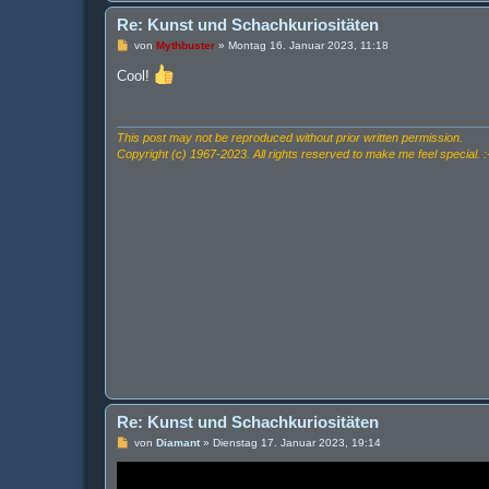
Re: Kunst und Schachkuriositäten
B
von
Mythbuster
»
Montag 16. Januar 2023, 11:18
e
i
Cool!
t
r
a
g
This post may not be reproduced without prior written permission.
Copyright (c) 1967-2023. All rights reserved to make me feel special. :
Re: Kunst und Schachkuriositäten
B
von
Diamant
»
Dienstag 17. Januar 2023, 19:14
e
i
t