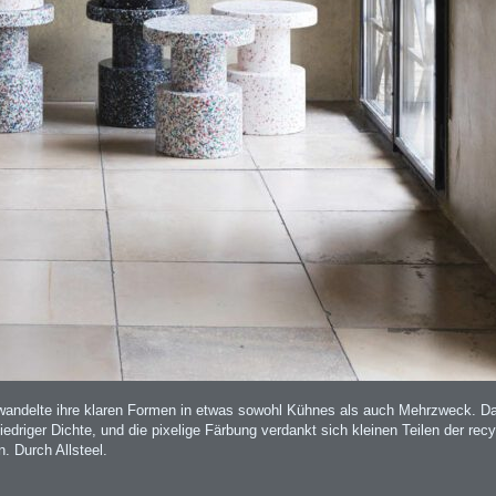
erwandelte ihre klaren Formen in etwas sowohl Kühnes als auch Mehrzweck. D
iedriger Dichte, und die pixelige Färbung verdankt sich kleinen Teilen der recy
. Durch Allsteel.