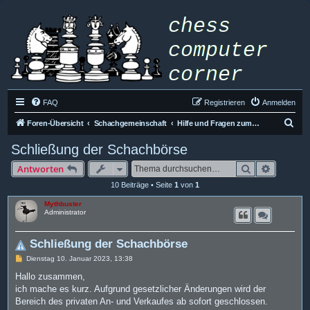
FAQ
Registrieren
Anmelden
S
Foren-Übersicht
Schachgemeinschaft
Hilfe und Fragen zum Forum
u
Schließung der Schachbörse
c
Suche
Erweiter
Antworten
h
10 Beiträge • Seite
1
von
1
e
Mythbuster
Administrator
Schließung der Schachbörse
B
Dienstag 10. Januar 2023, 13:38
e
i
Hallo zusammen,
t
ich mache es kurz. Aufgrund gesetzlicher Änderungen wird der
r
a
Bereich des privaten An- und Verkaufes ab sofort geschlossen.
g