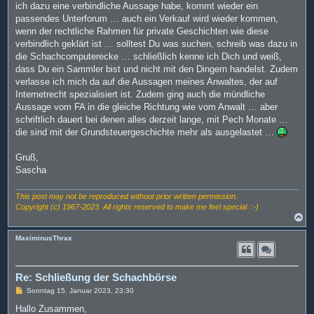
ich dazu eine verbindliche Aussage habe, kommt wieder ein
passendes Unterforum … auch ein Verkauf wird wieder kommen,
wenn der rechtliche Rahmen für private Geschichten wie diese
verbindlich geklärt ist … solltest Du was suchen, schreib was dazu in
die Schachcomputerecke … schließlich kenne ich Dich und weiß,
dass Du ein Sammler bist und nicht mit den Dingern handelst. Zudem
verlasse ich mich da auf die Aussagen meines Anwaltes, der auf
Internetrecht spezialisiert ist. Zudem ging auch die mündliche
Aussage vom FA in die gleiche Richtung wie vom Anwalt … aber
schriftlich dauert bei denen alles derzeit lange, mit Pech Monate …
die sind mit der Grundsteuergeschichte mehr als ausgelastet …
Gruß,
Sascha
This post may not be reproduced without prior written permission.
Copyright (c) 1967-2023. All rights reserved to make me feel special. :-)
N
a
c
MaximinusThrax
h
o
b
e
Re: Schließung der Schachbörse
n
B
Sonntag 15. Januar 2023, 23:30
e
i
Hallo Zusammen,