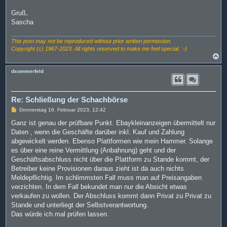
Gruß,
Sascha
This post may not be reproduced without prior written permission.
Copyright (c) 1967-2023. All rights reserved to make me feel special. :-)
N
a
c
dsommerfeld
h
o
b
e
Re: Schließung der Schachbörse
n
B
Donnerstag 16. Februar 2023, 12:42
e
i
Ganz ist genau der prüfbare Punkt. Ebaykleinanzeigen übermittelt nur
t
Daten , wenn die Geschäfte darüber inkl. Kauf und Zahlung
r
a
abgewickelt werden. Ebenso Plattformen wie mein Hammer. Solange
g
es über eine reine Vermittlung (Anbahnung) geht und der
Geschäftsabschluss nicht über die Plattform zu Stande kommt, der
Betreiber keine Provisionen daraus zieht ist da auch nichts
Meldepflichtig. Im schlimmsten Fall muss man auf Preisangaben
verzichten. In dem Fall bekundet man nur die Absicht etwas
verkaufen zu wollen. Der Abschluss kommt dann Privat zu Privat zu
Stande und unterliegt der Selbstverantwortung.
Das würde ich mal prüfen lassen.