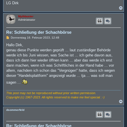
LG Dirk
N
a
c
Mythbuster
h
Administrator
o
b
e
Re: Schließung der Schachbörse
n
B
Donnerstag 16. Februar 2023, 12:48
e
i
Hallo Dirk,
t
genau diese Punkte werden geprüft ... laut zuständiger Behörde
r
a
werde ich bis Juni wissen, was Sache ist ... ich gehe davon aus,
g
dass ich dann hier wieder öffnen kann ... aber das werde ich erst
dann machen, wenn ich was Schriftliches in der Hand habe ... vor
allem, nachdem ich schon das "Vergnügen" hatte, dass ich wegen
dieser "Handelsplattform" angezeigt wurde ... tja ... was soll man
sagen ...
This post may not be reproduced without prior written permission.
Copyright (c) 1967-2023. All rights reserved to make me feel special. :-)
N
a
c
dsommerfeld
h
o
b
e
Re: Schließung der Schachbörse