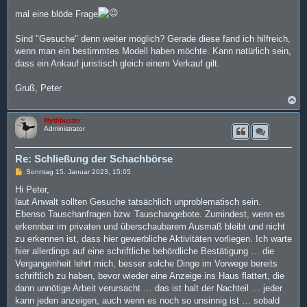
r
a
mal eine blöde Frage
g
Sind "Gesuche" denn weiter möglich? Gerade diese fand ich hilfreich,
wenn man ein bestimmtes Modell haben möchte. Kann natürlich sein,
dass ein Ankauf juristisch gleich einem Verkauf gilt.
Gruß, Peter
N
a
c
Mythbuster
h
Administrator
o
b
e
Re: Schließung der Schachbörse
n
B
Sonntag 15. Januar 2023, 15:05
e
i
Hi Peter,
t
laut Anwalt sollten Gesuche tatsächlich unproblematisch sein.
r
a
Ebenso Tauschanfragen bzw. Tauschangebote. Zumindest, wenn es
g
erkennbar im privaten und überschaubarem Ausmaß bleibt und nicht
zu erkennen ist, dass hier gewerbliche Aktivitäten vorliegen. Ich warte
hier allerdings auf eine schriftliche behördliche Bestätigung … die
Vergangenheit lehrt mich, besser solche Dinge im Vorwege bereits
schriftlich zu haben, bevor wieder eine Anzeige ins Haus flattert, die
dann unnötige Arbeit verursacht … das ist halt der Nachteil … jeder
kann jeden anzeigen, auch wenn es noch so unsinnig ist … sobald