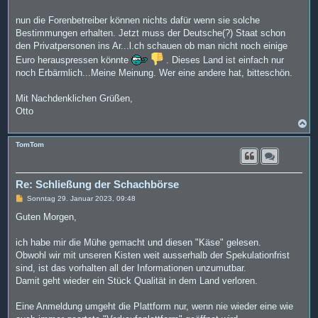
t
r
a
nun die Forenbetreiber können nichts dafür wenn sie solche
g
Bestimmungen erhalten. Jetzt muss der Deutsche(?) Staat schon
den Privatpersonen ins Ar...l.ch schauen ob man nicht noch einige
Euro herauspressen könnte
. Dieses Land ist einfach nur
noch Erbärmlich...Meine Meinung. Wer eine andere hat, bitteschön.
Mit Nachdenklichen Grüßen,
Otto
N
a
c
TomTom
h
o
b
e
Re: Schließung der Schachbörse
n
B
Sonntag 29. Januar 2023, 09:48
e
i
Guten Morgen,
t
r
a
ich habe mir die Mühe gemacht und diesen "Käse" gelesen.
g
Obwohl wir mit unseren Kisten weit ausserhalb der Spekulationfrist
sind, ist das vorhalten all der Informationen unzumutbar.
Damit geht wieder ein Stück Qualität in dem Land verloren.
Eine Anmeldung umgeht die Plattform nur, wenn nie wieder eine wie