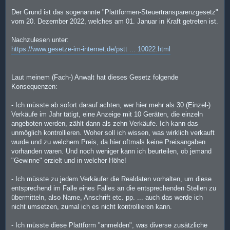
Der Grund ist das sogenannte "Plattformen-Steuertransparenzgesetz"
vom 20. Dezember 2022, welches am 01. Januar in Kraft getreten ist.
Nachzulesen unter:
https://www.gesetze-im-internet.de/pstt ... 10022.html
Laut meinem (Fach-) Anwalt hat dieses Gesetz folgende
Konsequenzen:
- Ich müsste ab sofort darauf achten, wer hier mehr als 30 (Einzel-)
Verkäufe im Jahr tätigt, eine Anzeige mit 10 Geräten, die einzeln
angeboten werden, zählt dann als zehn Verkäufe. Ich kann das
unmöglich kontrollieren. Woher soll ich wissen, was wirklich verkauft
wurde und zu welchem Preis, da hier oftmals keine Preisangaben
vorhanden waren. Und noch weniger kann ich beurteilen, ob jemand
"Gewinne" erzielt und in welcher Höhe!
- Ich müsste zu jedem Verkäufer die Realdaten vorhalten, um diese
entsprechend im Falle eines Falles an die entsprechenden Stellen zu
übermitteln, also Name, Anschrift etc. pp. ... auch das werde ich
nicht umsetzen, zumal ich es nicht kontrollieren kann.
- Ich müsste diese Plattform "anmelden", was diverse zusätzliche