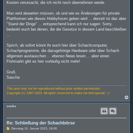
Kosten verursacht, die ich nicht noch übernehmen werde.
Man wird abwarten müssen, ob und wie es Änderungen für private
Plattformen wie dieses Hobbyforum geben wird ... derzeit ist das aber
"Stand der Dinge" ... entsprechend kann ich nur sagen: Sorry,
bedankt euch bei denen, die die Gesetze in diesem Land beschließen
...
Sprich, ab sofort könnt ihr euch hier über Schachcomputer,
Schachprogramme, die dazugehörige Hardware oder über Schach
allgemein austauschen ... ebenso News lesen ... aber einen
Flohmarkt gibt es hier vorläufig nicht mehr!
Gruß,
Sascha
This post may not be reproduced without prior written permission.
Copyright (c) 1967-2023. All rights reserved to make me feel special. :-)
N
a
c
voelkx
h
o
b
e
Re: Schließung der Schachbörse
n
B
Dienstag 10. Januar 2023, 19:00
e