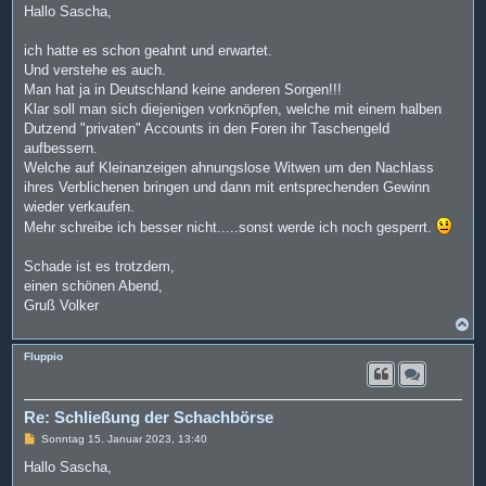
i
Hallo Sascha,
t
r
a
ich hatte es schon geahnt und erwartet.
g
Und verstehe es auch.
Man hat ja in Deutschland keine anderen Sorgen!!!
Klar soll man sich diejenigen vorknöpfen, welche mit einem halben
Dutzend "privaten" Accounts in den Foren ihr Taschengeld
aufbessern.
Welche auf Kleinanzeigen ahnungslose Witwen um den Nachlass
ihres Verblichenen bringen und dann mit entsprechenden Gewinn
wieder verkaufen.
Mehr schreibe ich besser nicht.....sonst werde ich noch gesperrt.
Schade ist es trotzdem,
einen schönen Abend,
Gruß Volker
N
a
c
Fluppio
h
o
b
e
Re: Schließung der Schachbörse
n
B
Sonntag 15. Januar 2023, 13:40
e
i
Hallo Sascha,
t