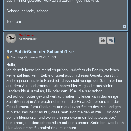
auch immer geartete "Verkaufsplattform" geöffnet wird.
Schade, schade, schade.
TomTom
N
a
c
Mythbuster
h
Administrator
o
b
e
Re: Schließung der Schachbörse
n
B
Sonntag 29. Januar 2023, 10:23
e
i
Hallo,
t
ich derzeit lasse ich rechtlich prüfen, inwiefern ein Forum, welches
r
a
keine Zahlung vermittelt etc. überhaupt in dieses Gesetz passt …
g
zudem ja der nächste Punkt ist, dass nicht wenige der Sammler hier
aus dem Ausland kommen, wir haben hier Mitglieder aus vielen
Ländern bis Australien, UK oder den USA, die hier schon
Schachcomputer ge- und verkauft haben … leider kann das einige
Zeit (Monate) in Anspruch nehmen … die Finanzämter sind mit der
Grundsteuerreform überlastet und auch von Seiten des zuständigen
Ministeriums heißt es nur, dass man sich melden würde … so oder
so, ich bleibe dran und wenn ich irgendwann ein belastbares „Go“
bekomme, mit dem ich rechtlich auf der sicheren Seite bin, werde ich
hier wieder eine Sammlerbörse einrichten …