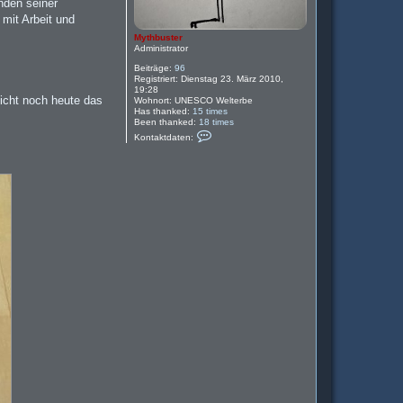
unden seiner
mit Arbeit und
Mythbuster
Administrator
Beiträge:
96
Registriert:
Dienstag 23. März 2010,
19:28
icht noch heute das
Wohnort:
UNESCO Welterbe
Has thanked:
15 times
Been thanked:
18 times
K
Kontaktdaten:
o
n
t
a
k
t
d
a
t
e
n
v
o
n
M
y
t
h
b
u
s
t
e
r