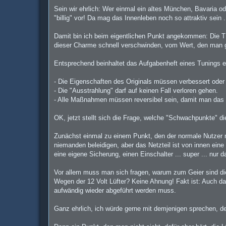
Sein wir ehrlich: Wer einmal ein altes München, Bavaria o
"billig" vor! Da mag das Innenleben noch so attraktiv sein .
Damit bin ich beim eigentlichen Punkt angekommen: Die T
dieser Charme schnell verschwinden, vom Wert, den man ggf
Entsprechend beinhaltet das Aufgabenheft eines Tunings e
- Die Eigenschaften des Originals müssen verbessert oder 
- Die "Ausstrahlung" darf auf keinen Fall verloren gehen.
- Alle Maßnahmen müssen reversibel sein, damit man das 
OK, jetzt stellt sich die Frage, welche "Schwachpunkte" d
Zunächst einmal zu einem Punkt, den der normale Nutzer n
niemanden beleidigen, aber das Netzteil ist von innen ein
eine eigene Sicherung, einen Einschalter ... super ... nur
Vor allem muss man sich fragen, warum zum Geier sind die
Wegen der 12 Volt Lüfter? Keine Ahnung! Fakt ist: Auch da
aufwändig wieder abgeführt werden muss.
Ganz ehrlich, ich würde gerne mit demjenigen sprechen, d