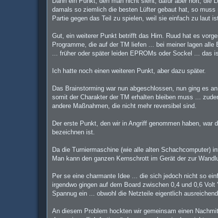
Dann ein Punkt, den man nicht sieht, dafür aber hört, die
damals so ziemlich die besten Lüfter gebaut hat, so muss 
Partie gegen das Teil zu spielen, weil sie einfach zu laut 
Gut, ein weiterer Punkt betrifft das Hirn. Ruud hat es vo
Programme, die auf der TM liefen ... bei meiner lagen all
... früher oder später leiden EPROMs oder Sockel ... das is
Ich hatte noch einen weiteren Punkt, aber dazu später.
Das Brainstorming war nun abgeschlossen, nun ging es an
somit der Charakter der TM erhalten bleiben muss ... zudem
andere Maßnahmen, die nicht mehr reversibel sind.
Der erste Punkt, den wir in Angriff genommen haben, war die
bezeichnen ist.
Da die Turniermaschine (wie alle alten Schachcomputer) inter
Man kann den ganzen Kernschrott im Gerät der zur Wandlung
Per se eine charmante Idee ... die sich jedoch nicht so ei
irgendwo gingen auf dem Board zwischen 0,4 und 0,6 Volt "
Spannug ein ... obwohl die Netzteile eigentlich ausreichen
An diesem Problem hockten wir gemeinsam einen Nachmitta