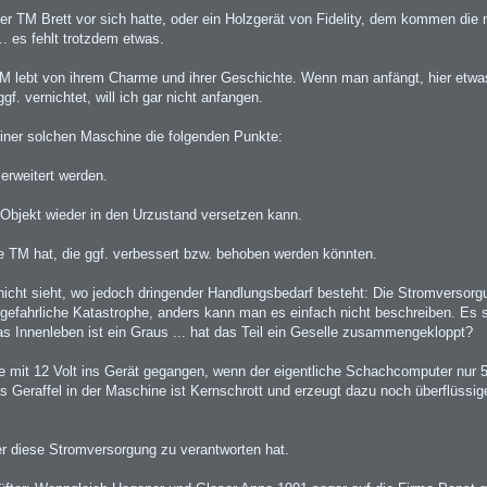
der TM Brett vor sich hatte, oder ein Holzgerät von Fidelity, dem kommen di
.. es fehlt trotzdem etwas.
M lebt von ihrem Charme und ihrer Geschichte. Wenn man anfängt, hier etwa
. vernichtet, will ich gar nicht anfangen.
iner solchen Maschine die folgenden Punkte:
erweitert werden.
Objekt wieder in den Urzustand versetzen kann.
ie TM hat, die ggf. verbessert bzw. behoben werden könnten.
icht sieht, wo jedoch dringender Handlungsbedarf besteht: Die Stromversorg
e gefahrliche Katastrophe, anders kann man es einfach nicht beschreiben. Es 
 das Innenleben ist ein Graus ... hat das Teil ein Geselle zusammengekloppt?
 mit 12 Volt ins Gerät gegangen, wenn der eigentliche Schachcomputer nur 5 
s Geraffel in der Maschine ist Kernschrott und erzeugt dazu noch überflüssi
er diese Stromversorgung zu verantworten hat.