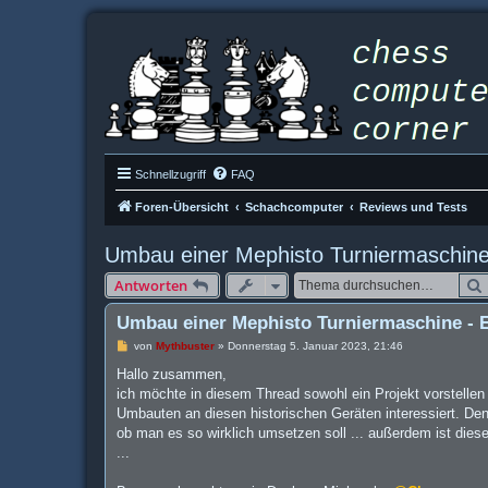
Schnellzugriff
FAQ
Foren-Übersicht
Schachcomputer
Reviews und Tests
Umbau einer Mephisto Turniermaschine 
Antworten
Umbau einer Mephisto Turniermaschine - E
B
von
Mythbuster
»
Donnerstag 5. Januar 2023, 21:46
e
i
Hallo zusammen,
t
ich möchte in diesem Thread sowohl ein Projekt vorstellen
r
a
Umbauten an diesen historischen Geräten interessiert. De
g
ob man es so wirklich umsetzen soll ... außerdem ist die
...