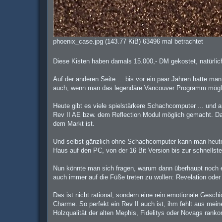
phoenix_case.jpg (143.77 KiB) 63496 mal betrachtet
Diese Kisten haben damals 15.000,- DM gekostet, natürlich
Auf der anderen Seite ... bis vor ein paar Jahren hatte ma
auch, wenn man das legendäre Vancouver Programm möglic
Heute gibt es viele spielstärkere Schachcomputer ... und
Rev II AE bzw. dem Reflection Modul möglich gemacht. Da
dem Markt ist.
Und selbst gänzlich ohne Schachcomputer kann man heute 
Haus auf den PC, von der 16 Bit Version bis zur schnells
Nun könnte man sich fragen, warum dann überhaupt noch e
auch immer auf die Füße treten zu wollen: Revelation oder
Das ist nicht rational, sondern eine rein emotionale Gesch
Charme. So perfekt ein Rev II auch ist, ihm fehlt aus mei
Holzqualität der alten Mephis, Fidelitys oder Novags ranko