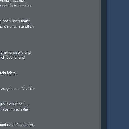
esetzt hat, die
abends in Ruhe eine
gab doch noch mehr
icht nur umständlich
scheinungsbild und
sich Löcher und
fährlich zu
zu gehen ... Vorteil:
 gab "Schwund" ...
 haben, brach die
und darauf warteten,