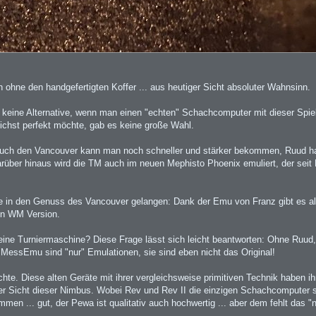
 ohne den handgefertigten Koffer ... aus heutiger Sicht absoluter Wahnsinn.
n keine Alternative, wenn man einen "echten" Schachcomputer mit dieser Spiels
hst perfekt möchte, gab es keine große Wahl.
 auch den Vancouver kann man noch schneller und stärker bekommen, Ruud ha
rüber hinaus wird die TM auch im neuen Mephisto Phoenix emuliert, der sei
in den Genuss des Vancouver gelangen: Dank der Emu von Franz gibt es all
ten WM Version.
ine Turniermaschine? Diese Frage lässt sich leicht beantworten: Ohne Ruud
 MessEmu sind "nur" Emulationen, sie sind eben nicht das Original!
ichte. Diese alten Geräte mit ihrer vergleichsweise primitiven Technik haben i
ner Sicht dieser Nimbus. Wobei Rev und Rev II die einzigen Schachcomputer si
mmen ... gut, der Pewa ist qualitativ auch hochwertig ... aber dem fehlt das "