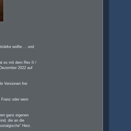
tärke wollte ... und
t es mit dem Rev II /
t Dezember 2022 auf
e Versionen frei
, Franz oder wem
hren ganz eigenen
nd, die an die
nostalgische" Herz.