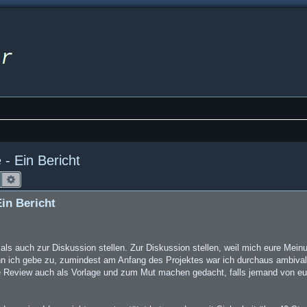
- Ein Bericht
Suche
Erweiterte Suche
in Bericht
 als auch zur Diskussion stellen. Zur Diskussion stellen, weil mich eure Me
nn ich gebe zu, zumindest am Anfang des Projektes war ich durchaus ambivale
se Review auch als Vorlage und zum Mut machen gedacht, falls jemand von eu