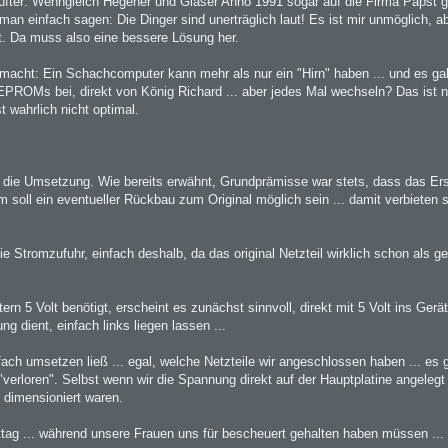
 Lüfter: Wenngleich Hegener und Glaser Anno 1991 sogar auf die Firma Papst g
man einfach sagen: Die Dinger sind unerträglich laut! Es ist mir unmöglich, 
ist. Da muss also eine bessere Lösung her.
rgemacht: Ein Schachcomputer kann mehr als nur ein "Hirn" haben ... und es 
e EPROMs bei, direkt von König Richard ... aber jedes Mal wechseln? Das ist n
t wahrlich nicht optimal.
 die Umsetzung. Wie bereits erwähnt, Grundprämisse war stets, dass das Er
 soll ein eventueller Rückbau zum Original möglich sein ... damit verbieten 
 Stromzufuhr, einfach deshalb, da das original Netzteil wirklich schon als ge
n 5 Volt benötigt, erscheint es zunächst sinnvoll, direkt mit 5 Volt ins Gerät 
 dient, einfach links liegen lassen ...
nfach umsetzen ließ ... egal, welche Netzteile wir angeschlossen haben ... es
verloren". Selbst wenn wir die Spannung direkt auf der Hauptplatine angelegt
d dimensioniert waren.
g ... während unsere Frauen uns für bescheuert gehalten haben müssen ... 