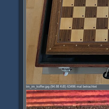
tm_im_koffer.jpg (94.88 KiB) 63496 mal betrachtet