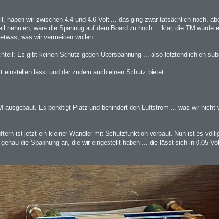
il, haben wir zwischen 4,4 und 4,6 Volt ... das ging zwar tatsächlich noch, ab
teil nehmen, wäre die Spannug auf dem Board zu hoch ... klar, die TM würde es
etwas, was wir vermeiden wollen.
teil: Es gibt keinen Schutz gegen Überspannung ... also letztendlich eh sub
 einstellen lässt und der zudem auch einen Schutz bietet.
ausgebaut. Es benötigt Platz und behindert den Luftstrom ... was wir nicht w
n ist jetzt ein kleiner Wandler mit Schutzfunktion verbaut. Nun ist es völli
 genau die Spannung an, die wir eingestellt haben ... die lässt sich in 0,05 Volt