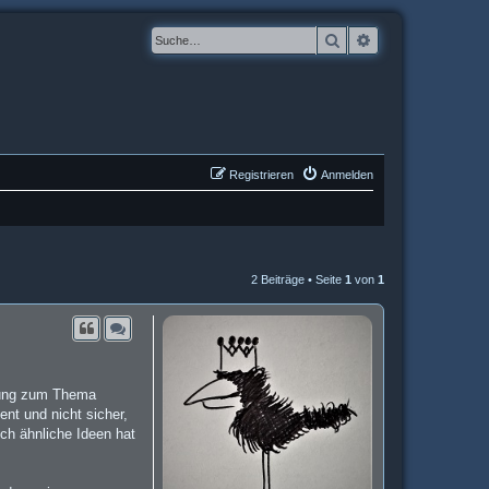
Suche
Erweiterte Suche
Registrieren
Anmelden
2 Beiträge • Seite
1
von
1
inung zum Thema
nt und nicht sicher,
ch ähnliche Ideen hat