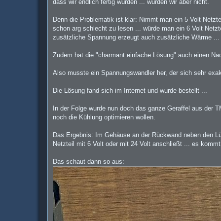
dass wir endlich fertig würden ... wurden wir aber nicht.
Denn die Problematik ist klar: Nimmt man ein 5 Volt Netzte
schon arg schlecht zu lesen ... würde man ein 6 Volt Netz
zusätzliche Spannung erzeugt auch zusätzliche Wärme ... 
Zudem hat die "charmant einfache Lösung" auch einen Nach
Also musste ein Spannungswandler her, der sich sehr exakt
Die Lösung fand sich im Internet und wurde bestellt ...
In der Folge wurde nun doch das ganze Geraffel aus der TM 
noch die Kühlung optimieren wollen.
Das Ergebnis: Im Gehäuse an der Rückwand neben den Lüfter
Netzteil mit 6 Volt oder mit 24 Volt anschließt ... es kommt
Das schaut dann so aus: