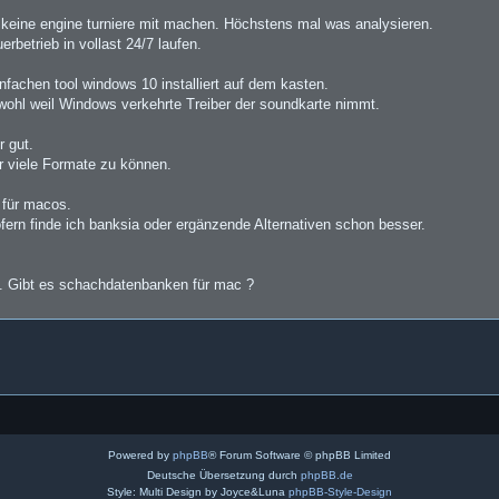
da keine engine turniere mit machen. Höchstens mal was analysieren.
rbetrieb in vollast 24/7 laufen.
infachen tool windows 10 installiert auf dem kasten.
 wohl weil Windows verkehrte Treiber der soundkarte nimmt.
r gut.
hr viele Formate zu können.
 für macos.
ofern finde ich banksia oder ergänzende Alternativen schon besser.
. Gibt es schachdatenbanken für mac ?
Powered by
phpBB
® Forum Software © phpBB Limited
Deutsche Übersetzung durch
phpBB.de
Style: Multi Design by Joyce&Luna
phpBB-Style-Design