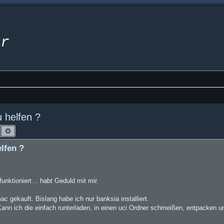
u helfen ?
Suche
Erweiterte Suche
elfen ?
unktioniert… habt Geduld mit mir.
ac gekauft. Bislang habe ich nur banksia installiert.
. Kann ich die einfach runterladen, in einen uci Ordner schmeißen, entpacken 