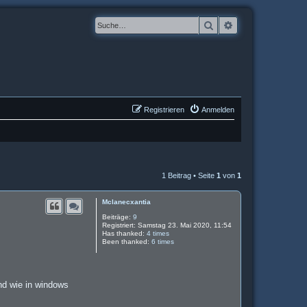
Suche
Erweiterte Suche
Registrieren
Anmelden
1 Beitrag • Seite
1
von
1
Mclanecxantia
Beiträge:
9
Registriert:
Samstag 23. Mai 2020, 11:54
Has thanked:
4 times
Been thanked:
6 times
und wie in windows