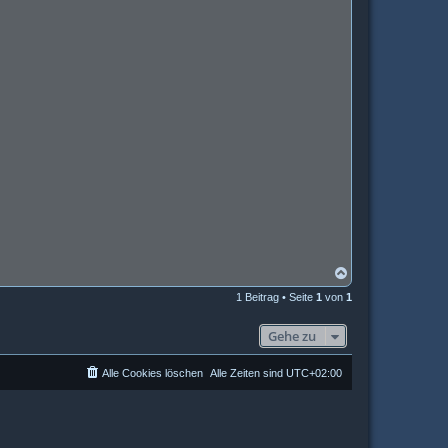
N
a
1 Beitrag • Seite
1
von
1
c
h
o
Gehe zu
b
e
n
Alle Cookies löschen
Alle Zeiten sind
UTC+02:00