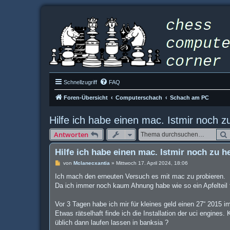
Schnellzugriff
FAQ
Foren-Übersicht
Computerschach
Schach am PC
Hilfe ich habe einen mac. Istmir noch z
Antworten
Hilfe ich habe einen mac. Istmir noch zu h
B
von
Mclanecxantia
»
Mittwoch 17. April 2024, 18:06
e
i
Ich mach den erneuten Versuch es mit mac zu probieren.
t
Da ich immer noch kaum Ahnung habe wie so ein Apfelteil f
r
a
g
Vor 3 Tagen habe ich mir für kleines geld einen 27“ 2015 im
Etwas rätselhaft finde ich die Installation der uci engines
üblich dann laufen lassen in banksia ?