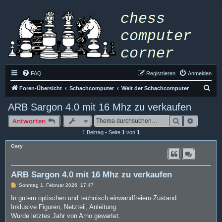
FAQ
Registrieren
Anmelden
S
Foren-Übersicht
Schachcomputer
Welt der Schachcomputer
u
ARB Sargon 4.0 mit 16 Mhz zu verkaufen
c
Suche
Erweiter
Antworten
h
1 Beitrag • Seite
1
von
1
e
Gary
ARB Sargon 4.0 mit 16 Mhz zu verkaufen
B
Sonntag 1. Februar 2026, 17:47
e
i
In gutem optischen und technisch einwandfreiem Zustand.
t
Inklusive Figuren, Netzteil, Anleitung.
r
a
Wurde letztes Jahr von Arno gewartet.
g