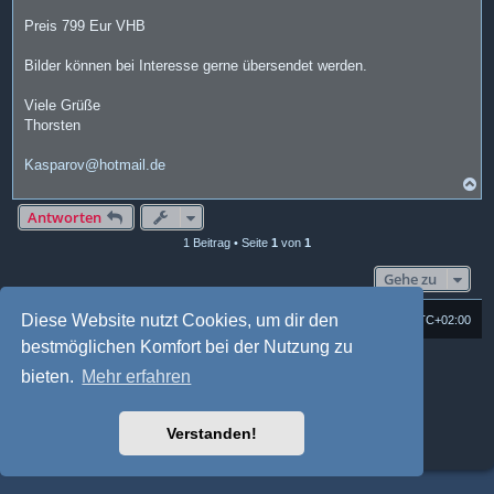
Preis 799 Eur VHB
Bilder können bei Interesse gerne übersendet werden.
Viele Grüße
Thorsten
Kasparov@hotmail.de
N
a
c
Antworten
h
1 Beitrag • Seite
1
von
1
o
b
e
Gehe zu
n
Diese Website nutzt Cookies, um dir den
Foren-Übersicht
Alle Cookies löschen
Alle Zeiten sind
UTC+02:00
bestmöglichen Komfort bei der Nutzung zu
Powered by
phpBB
® Forum Software © phpBB Limited
bieten.
Mehr erfahren
Deutsche Übersetzung durch
phpBB.de
Style: Multi Design by Joyce&Luna
phpBB-Style-Design
phpBB Two Factor Authentication ©
paul999
Verstanden!
Datenschutz
|
Nutzungsbedingungen