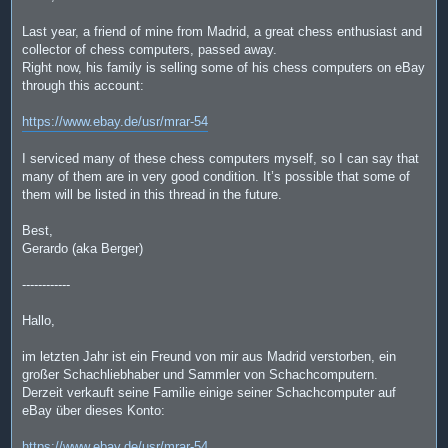
t
r
a
Last year, a friend of mine from Madrid, a great chess enthusiast and
g
collector of chess computers, passed away.
Right now, his family is selling some of his chess computers on eBay
through this account:
https://www.ebay.de/usr/mrar-54
I serviced many of these chess computers myself, so I can say that
many of them are in very good condition. It’s possible that some of
them will be listed in this thread in the future.
Best,
Gerardo (aka Berger)
------------
Hallo,
im letzten Jahr ist ein Freund von mir aus Madrid verstorben, ein
großer Schachliebhaber und Sammler von Schachcomputern.
Derzeit verkauft seine Familie einige seiner Schachcomputer auf
eBay über dieses Konto:
https://www.ebay.de/usr/mrar-54