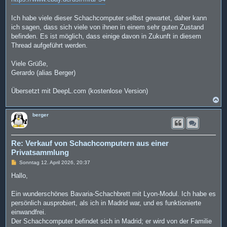
Ich habe viele dieser Schachcomputer selbst gewartet, daher kann
ich sagen, dass sich viele von ihnen in einem sehr guten Zustand
befinden. Es ist möglich, dass einige davon in Zukunft in diesem
Thread aufgeführt werden.
Viele Grüße,
Gerardo (alias Berger)
Übersetzt mit DeepL.com (kostenlose Version)
N
a
c
berger
h
o
b
e
Re: Verkauf von Schachcomputern aus einer
n
Privatsammlung
B
Sonntag 12. April 2026, 20:37
e
i
Hallo,
t
r
a
Ein wunderschönes Bavaria-Schachbrett mit Lyon-Modul. Ich habe es
g
persönlich ausprobiert, als ich in Madrid war, und es funktionierte
einwandfrei.
Der Schachcomputer befindet sich in Madrid; er wird von der Familie