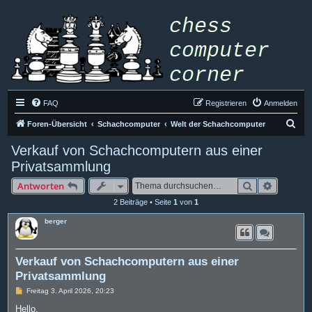
FAQ
Registrieren
Anmelden
S
Foren-Übersicht
Schachcomputer
Welt der Schachcomputer
u
Verkauf von Schachcomputern aus einer
c
Privatsammlung
h
Suche
Erweiter
Antworten
e
2 Beiträge • Seite
1
von
1
berger
Verkauf von Schachcomputern aus einer
Privatsammlung
B
Freitag 3. April 2026, 20:23
e
i
Hello,