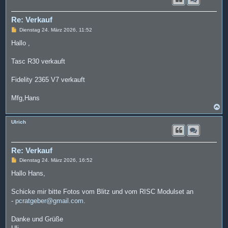
o
b
e
Re: Verkauf
n
B
Dienstag 24. März 2026, 11:52
e
i
Hallo ,
t
r
a
Tasc R30 verkauft
g
Fidelity 2365 V7 verkauft
Mfg,Hans
N
a
c
Ulrich
h
o
b
e
Re: Verkauf
n
B
Dienstag 24. März 2026, 16:52
e
i
Hallo Hans,
t
r
a
Schicke mir bitte Fotos vom Blitz und vom RISC Modulset an
g
-
pcratgeber@gmail.com
.
Danke und Grüße