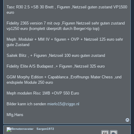
Tasc R30 2.5 +SB 30 Brett , Figuren ,Netzseil guten zustand VP1500
euro
Fidelity 2365 version 7 mit ovp ,Figuren Netzseil sehr guten zustand
vp1250 euro (komplett überprüft durch Berger>tip top)
Meph .Modulair + MM IV + figuren + OVP + Netzseil 125 euro sehr
gute Zustand
Saitek Blitz , + Figuren ,Netzseil 100 euro guten zustand
Fidelity Elite A/S Budapest ,+ Figuren ,Netzseil 325 euro
GGM Morphy Edition + Capablanca ,Eroffnungs Mater Chess ,und
endspiele Module 250 euro
Meph modulen Risc 1MB +OVP 550 Euro
Bilder kann ich senden
mierlo15@ziggo.nl
Mfg,Hans
N
a
c
Sargon1972
h