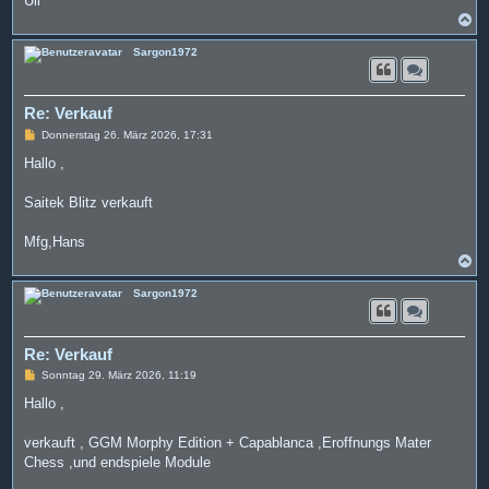
Uli
N
a
c
Sargon1972
h
o
b
e
Re: Verkauf
n
B
Donnerstag 26. März 2026, 17:31
e
i
Hallo ,
t
r
a
Saitek Blitz verkauft
g
Mfg,Hans
N
a
c
Sargon1972
h
o
b
e
Re: Verkauf
n
B
Sonntag 29. März 2026, 11:19
e
i
Hallo ,
t
r
a
verkauft , GGM Morphy Edition + Capablanca ,Eroffnungs Mater
g
Chess ,und endspiele Module