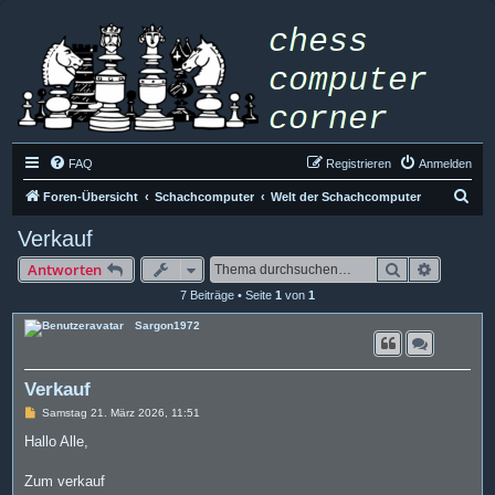
FAQ
Registrieren
Anmelden
S
Foren-Übersicht
Schachcomputer
Welt der Schachcomputer
u
Verkauf
c
Suche
Erweiter
Antworten
h
7 Beiträge • Seite
1
von
1
e
Sargon1972
Verkauf
B
Samstag 21. März 2026, 11:51
e
i
Hallo Alle,
t
r
a
Zum verkauf
g