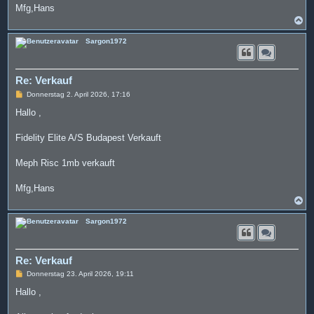
Mfg,Hans
N
a
c
Sargon1972
h
o
b
e
Re: Verkauf
n
B
Donnerstag 2. April 2026, 17:16
e
i
Hallo ,
t
r
a
Fidelity Elite A/S Budapest Verkauft
g
Meph Risc 1mb verkauft
Mfg,Hans
N
a
c
Sargon1972
h
o
b
e
Re: Verkauf
n
B
Donnerstag 23. April 2026, 19:11
e
i
Hallo ,
t
r