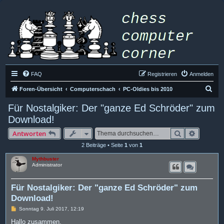
FAQ
Registrieren
Anmelden
S
Foren-Übersicht
Computerschach
PC-Oldies bis 2010
u
Für Nostalgiker: Der "ganze Ed Schröder" zum
c
Download!
h
Suche
Erweiter
Antworten
e
2 Beiträge • Seite
1
von
1
Mythbuster
Administrator
Für Nostalgiker: Der "ganze Ed Schröder" zum
Download!
B
Sonntag 9. Juli 2017, 12:19
e
i
Hallo zusammen,