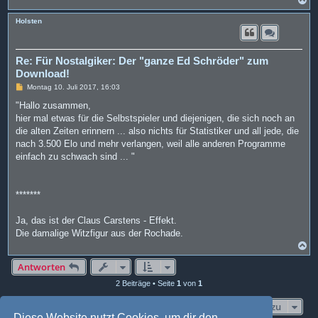
a
c
Holsten
h
o
b
e
Re: Für Nostalgiker: Der "ganze Ed Schröder" zum
n
Download!
B
Montag 10. Juli 2017, 16:03
e
i
"Hallo zusammen,
t
hier mal etwas für die Selbstspieler und diejenigen, die sich noch an
r
a
die alten Zeiten erinnern ... also nichts für Statistiker und all jede, die
g
nach 3.500 Elo und mehr verlangen, weil alle anderen Programme
einfach zu schwach sind ... "
*******
Ja, das ist der Claus Carstens - Effekt.
Die damalige Witzfigur aus der Rochade.
N
a
c
Antworten
h
2 Beiträge • Seite
1
von
1
o
b
e
Gehe zu
n
Diese Website nutzt Cookies, um dir den