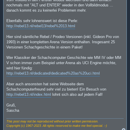
nochmals mit "ALT und ENTER" wieder in den Vollbildmodus ...
danach kommt es zu keinerlei Problemen mehr.
Ebenfalls sehr lohnenswert ist diese Perle:
http://rebel13.nl/rebel13/rebel%2013.html
Hier sind sämtliche Rebel / Prodeo Versionen (inkl. Gideon Pro von
1993) in einer kompletten Arena Version enthalten. Insgesamt 25
Versionen Schachgeschichte in einem Paket!
Wer Klassiker der Schachcomputer Geschichte wie MM IV oder MM
V schon immer zum Beispiel unter Arena als UCI Engine möchte,
wird hier fündig:
http://rebel13.nl/dedicated/dedicated%20as%20uci.html
Aber auch ansonsten hat seine Webseite dem
Schachcomputerfreund sehr viel zu bieten! Ein Besuch von
http://rebel13.nl/index.html
lohnt sich also auf jedem Fall!
Gruß,
Sascha
This post may not be reproduced without prior written permission.
Copyright (c) 1967-2023. All rights reserved to make me feel special. :-)
N