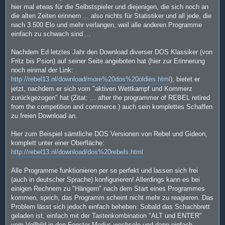
t
hier mal etwas für die Selbstspieler und diejenigen, die sich noch an
r
a
die alten Zeiten erinnern ... also nichts für Statistiker und all jede, die
g
nach 3.500 Elo und mehr verlangen, weil alle anderen Programme
einfach zu schwach sind ...
Nachdem Ed letztes Jahr den Download diverser DOS Klassiker (von
Fritz bis Psion) auf seiner Seite angeboten hat (hier zur Erinnerung
noch einmal der Link:
http://rebel13.nl/download/more%20dos%20oldies.html
), bietet er
jetzt, nachdem er sich vom "aktiven Wettkampf und Kommerz
zurückgezogen" hat (Zitat: ... after the programmer of REBEL retired
from the competition and commerce.) auch sein komplettes Schaffen
zu freien Download an.
Hier zum Beispiel sämtliche DOS Versionen von Rebel und Gideon,
komplett unter einer Oberfläche:
http://rebel13.nl/download/dos%20rebels.html
Alle Programme funktionieren per se perfekt und lassen sich frei
(auch in deutscher Sprache) konfigurieren! Allerdings kann es bei
einigen Rechnern zu "Hängern" nach dem Start eines Programmes
kommen, sprich, das Programm scheint nicht mehr zu reagieren. Das
Problem lässt sich jedoch einfach beheben: Sobald das Schachbrett
geladen ist, einfach mit der Tastenkombination "ALT und ENTER"
vom Vollbild in den Fenster Modus wechseln und dann einfach