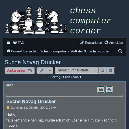
FAQ
Registrieren
Anmelden
S
Foren-Übersicht
Schachcomputer
Welt der Schachcomputer
u
Suche Novag Drucker
c
Suche
Erweiter
Antworten
h
1 Beitrag • Seite
1
von
1
e
Jose
Suche Novag Drucker
B
Samstag 18. Oktober 2025, 22:04
e
i
Hallo,
t
falls jemand einen hat, würde ich mich über eine Private Nachricht
r
a
freuen.
g