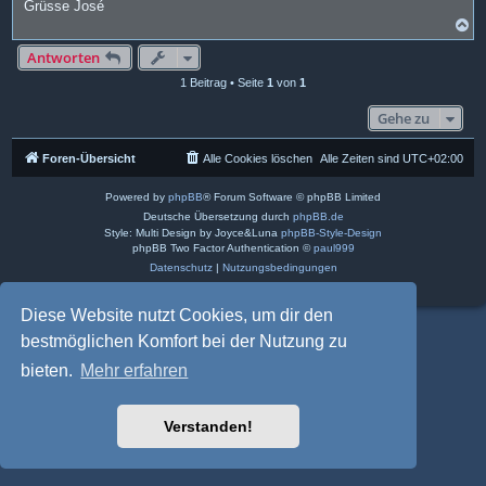
Grüsse José
N
a
c
Antworten
h
1 Beitrag • Seite
1
von
1
o
b
e
Gehe zu
n
Foren-Übersicht
Alle Cookies löschen
Alle Zeiten sind
UTC+02:00
Powered by
phpBB
® Forum Software © phpBB Limited
Deutsche Übersetzung durch
phpBB.de
Style: Multi Design by Joyce&Luna
phpBB-Style-Design
phpBB Two Factor Authentication ©
paul999
Datenschutz
|
Nutzungsbedingungen
Diese Website nutzt Cookies, um dir den
bestmöglichen Komfort bei der Nutzung zu
bieten.
Mehr erfahren
Verstanden!