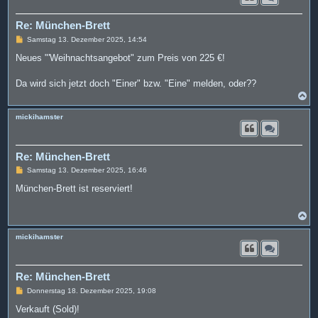
o
b
e
Re: München-Brett
n
B
Samstag 13. Dezember 2025, 14:54
e
i
Neues "'Weihnachtsangebot" zum Preis von 225 €!
t
r
a
Da wird sich jetzt doch "Einer" bzw. "Eine" melden, oder??
g
N
a
c
mickihamster
h
o
b
e
Re: München-Brett
n
B
Samstag 13. Dezember 2025, 16:46
e
i
München-Brett ist reserviert!
t
r
a
N
g
a
c
mickihamster
h
o
b
e
Re: München-Brett
n
B
Donnerstag 18. Dezember 2025, 19:08
e
i
Verkauft (Sold)!
t