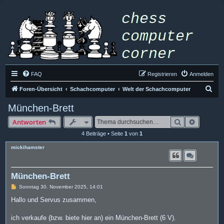
FAQ
Registrieren
Anmelden
S
Foren-Übersicht
Schachcomputer
Welt der Schachcomputer
u
München-Brett
c
Suche
Erweiter
Antworten
h
4 Beiträge • Seite
1
von
1
e
mickihamster
München-Brett
B
Sonntag 30. November 2025, 14:01
e
i
Hallo und Servus zusammen,
t
r
a
ich verkaufe (bzw. biete hier an) ein München-Brett (6 V).
g