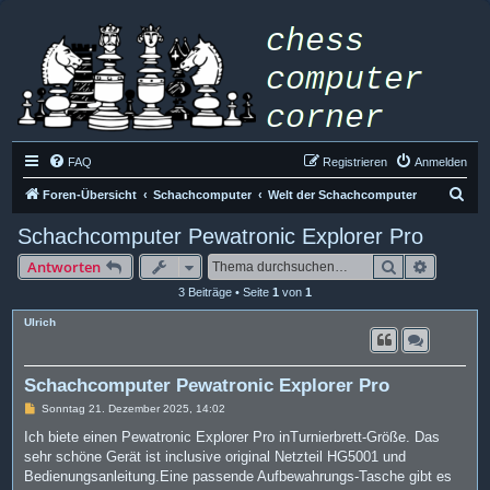
FAQ
Registrieren
Anmelden
S
Foren-Übersicht
Schachcomputer
Welt der Schachcomputer
u
Schachcomputer Pewatronic Explorer Pro
c
Suche
Erweiter
Antworten
h
3 Beiträge • Seite
1
von
1
e
Ulrich
Schachcomputer Pewatronic Explorer Pro
B
Sonntag 21. Dezember 2025, 14:02
e
i
Ich biete einen Pewatronic Explorer Pro inTurnierbrett-Größe. Das
t
sehr schöne Gerät ist inclusive original Netzteil HG5001 und
r
a
Bedienungsanleitung.Eine passende Aufbewahrungs-Tasche gibt es
g