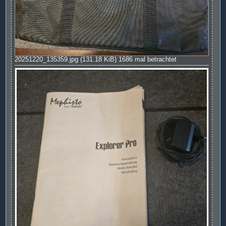
20251220_135359.jpg (131.18 KiB) 1686 mal betrachtet