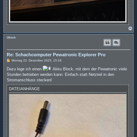
N
a
c
Ulrich
h
o
b
e
Re: Schachcomputer Pewatronic Explorer Pro
n
B
Montag 22. Dezember 2025, 15:18
e
i
Dazu lege ich einen
Akku Block, mit dem der Pewatronic viele
t
Stunden betrieben werden kann. Einfach statt Netzteil in den
r
a
Stromanschluss stecken!
g
DATEIANHÄNGE