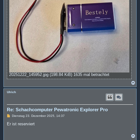
20251222_145952.jpg (198.84 KiB) 1635 mal betrachtet
N
a
c
Ulrich
h
o
b
e
Re: Schachcomputer Pewatronic Explorer Pro
n
B
Dienstag 23. Dezember 2025, 14:37
e
i
Er ist reserviert
t
r
a
N
g
a