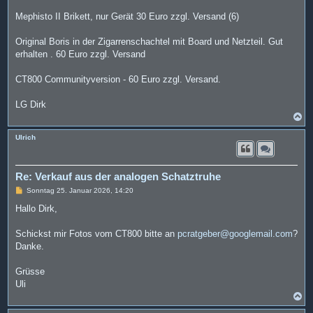
Mephisto II Brikett, nur Gerät 30 Euro zzgl. Versand (6)
Original Boris in der Zigarrenschachtel mit Board und Netzteil. Gut
erhalten . 60 Euro zzgl. Versand
CT800 Communityversion - 60 Euro zzgl. Versand.
LG Dirk
N
a
c
Ulrich
h
o
b
e
Re: Verkauf aus der analogen Schatztruhe
n
B
Sonntag 25. Januar 2026, 14:20
e
i
Hallo Dirk,
t
r
a
Schickst mir Fotos vom CT800 bitte an
pcratgeber@googlemail.com
?
g
Danke.
Grüsse
Uli
N
a