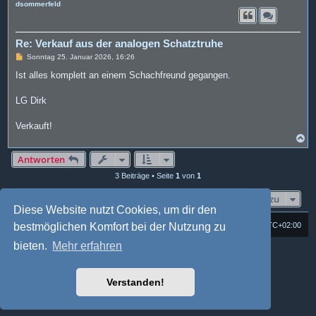
c
dsommerfeld
h
o
b
e
Re: Verkauf aus der analogen Schatztruhe
n
B
Sonntag 25. Januar 2026, 16:26
e
i
Ist alles komplett an einem Schachfreund gegangen.
t
r
a
LG Dirk
g
Verkauft!
N
a
c
Antworten
h
3 Beiträge • Seite
1
von
1
o
b
e
Gehe zu
n
Diese Website nutzt Cookies, um dir den
bestmöglichen Komfort bei der Nutzung zu
Foren-Übersicht
Alle Cookies löschen
Alle Zeiten sind
UTC+02:00
bieten.
Mehr erfahren
Powered by
phpBB
® Forum Software © phpBB Limited
Deutsche Übersetzung durch
phpBB.de
Style: Multi Design by Joyce&Luna
phpBB-Style-Design
Verstanden!
phpBB Two Factor Authentication ©
paul999
Datenschutz
|
Nutzungsbedingungen