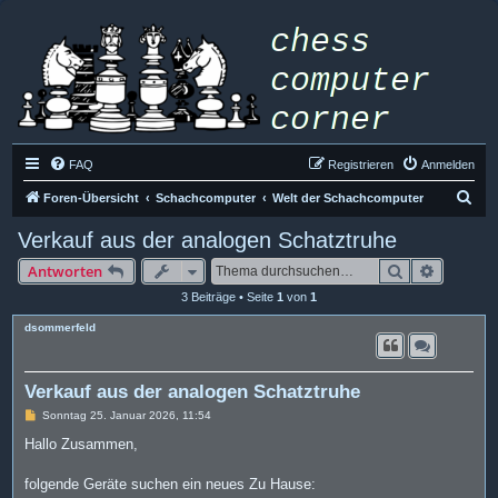
FAQ
Registrieren
Anmelden
S
Foren-Übersicht
Schachcomputer
Welt der Schachcomputer
u
Verkauf aus der analogen Schatztruhe
c
Suche
Erweiter
Antworten
h
3 Beiträge • Seite
1
von
1
e
dsommerfeld
Verkauf aus der analogen Schatztruhe
B
Sonntag 25. Januar 2026, 11:54
e
i
Hallo Zusammen,
t
r
a
folgende Geräte suchen ein neues Zu Hause:
g