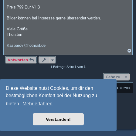
Preis 799 Eur VHB
Bilder können bei Interesse gerne übersendet werden.
Viele Grüße
Thorsten
Kasparov@hotmail.de
N
a
c
Antworten
h
1 Beitrag • Seite
1
von
1
o
b
e
Gehe zu
n
Diese Website nutzt Cookies, um dir den
Foren-Übersicht
Alle Cookies löschen
Alle Zeiten sind
UTC+02:00
bestmöglichen Komfort bei der Nutzung zu
Powered by
phpBB
® Forum Software © phpBB Limited
bieten.
Mehr erfahren
Deutsche Übersetzung durch
phpBB.de
Style: Multi Design by Joyce&Luna
phpBB-Style-Design
phpBB Two Factor Authentication ©
paul999
Verstanden!
Datenschutz
|
Nutzungsbedingungen