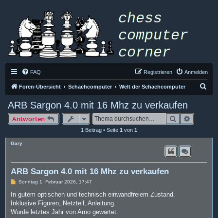
FAQ
Registrieren
Anmelden
S
Foren-Übersicht
Schachcomputer
Welt der Schachcomputer
u
ARB Sargon 4.0 mit 16 Mhz zu verkaufen
c
Suche
Erweiter
Antworten
h
1 Beitrag • Seite
1
von
1
e
Gary
ARB Sargon 4.0 mit 16 Mhz zu verkaufen
B
Sonntag 1. Februar 2026, 17:47
e
i
In gutem optischen und technisch einwandfreiem Zustand.
t
Inklusive Figuren, Netzteil, Anleitung.
r
a
Wurde letztes Jahr von Arno gewartet.
g