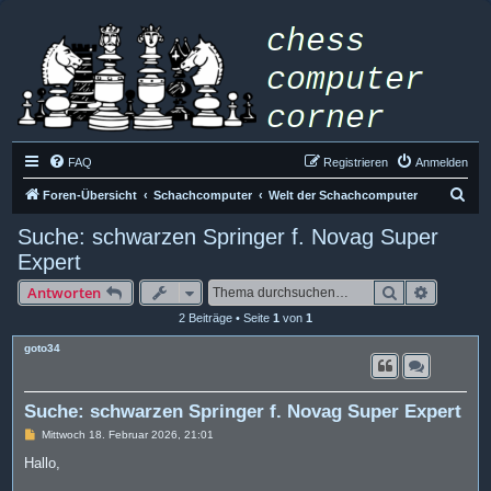
FAQ
Registrieren
Anmelden
S
Foren-Übersicht
Schachcomputer
Welt der Schachcomputer
u
Suche: schwarzen Springer f. Novag Super
c
Expert
h
Suche
Erweiter
Antworten
e
2 Beiträge • Seite
1
von
1
goto34
Suche: schwarzen Springer f. Novag Super Expert
B
Mittwoch 18. Februar 2026, 21:01
e
i
Hallo,
t
r