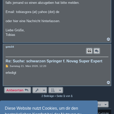
a
falls jemand so einen abzugeben hat bitte melden.
g
Email: tobiasgora (at) yahoo (dot) de
oder hier eine Nachricht hinterlassen.
Liebe Grüße,
Tobias
N
a
c
goto34
h
o
b
e
Re: Suche: schwarzen Springer f. Novag Super Expert
n
B
Samstag 21. März 2026, 12:20
e
i
erledigt
t
r
a
N
g
a
c
Antworten
h
2 Beiträge • Seite
1
von
1
o
b
e
Gehe zu
n
Diese Website nutzt Cookies, um dir den
Foren-Übersicht
Alle Cookies löschen
Alle Zeiten sind
UTC+02:00