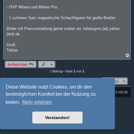
- OVP Milano und Milano Pro.
- 1 schönen Satz magnetische Schachfiguren für große Bretter.
Bilder mit Preisvorstellung gerne mailen an: tobiasgora (at) yahoo
(dot) de
Gruß,
Tobias
N
a
c
Antworten
h
1 Beitrag • Seite
1
von
1
o
b
e
Gehe zu
n
Diese Website nutzt Cookies, um dir den
Foren-Übersicht
Alle Cookies löschen
Alle Zeiten sind
UTC+02:00
bestmöglichen Komfort bei der Nutzung zu
bieten.
Mehr erfahren
Powered by
phpBB
® Forum Software © phpBB Limited
Deutsche Übersetzung durch
phpBB.de
Style: Multi Design by Joyce&Luna
phpBB-Style-Design
Verstanden!
phpBB Two Factor Authentication ©
paul999
Datenschutz
|
Nutzungsbedingungen