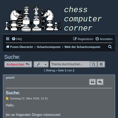
FAQ
Registrieren
Anmelden
S
Foren-Übersicht
Schachcomputer
Welt der Schachcomputer
u
Suche:
c
Suche
Erweiter
Antworten
h
1 Beitrag • Seite
1
von
1
e
goto34
Suche:
B
Samstag 21. März 2026, 12:31
e
i
Hallo,
t
r
a
bin an folgenden Dingen interessiert:
g